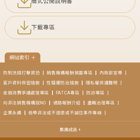
簡式公開說明書
下載專區
網站索引
＋
防制洗錢打擊資恐
銷售機構報酬揭露專區
內政部宣導
客戶資料保密措施
性騷擾防治措施
隱私權保護聲明
金融消費爭議處理專區
FATCA專區
防詐專區
向非法銷售機構說NO
通路報酬介紹
盡職治理專區
企業永續
檢舉非法或不道德或不誠信事件專線
集團成員 +