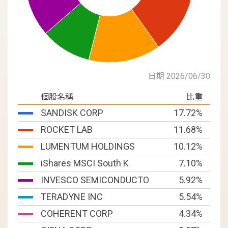
日期 2026/06/30
個股名稱
比重
SANDISK CORP
17.72%
ROCKET LAB
11.68%
LUMENTUM HOLDINGS
10.12%
iShares MSCI South K
7.10%
INVESCO SEMICONDUCTO
5.92%
TERADYNE INC
5.54%
COHERENT CORP
4.34%