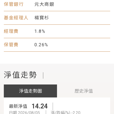
保管銀行
元大商銀
基金經理人
楊寳杉
經理費
1.8%
保管費
0.26%
淨值走勢
|
淨值走勢圖
歷史淨值
14.24
最新淨值
日期 2026/08/05
漲/跌幅(%) -2.20